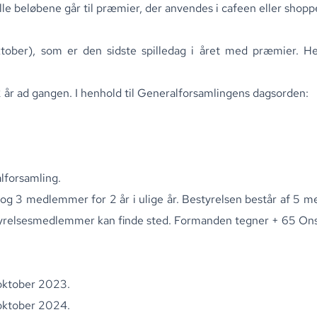
lle beløbene går til præmier, der anvendes i cafeen eller shop
ober), som er den sidste spilledag i året med præmier. Here
 år ad gangen. I henhold til Generalforsamlingens dagsorden:
lforsamling.
r og 3 medlemmer for 2 år i ulige år. Bestyrelsen består af 5 
yrelsesmedlemmer kan finde sted. Formanden tegner + 65 Ons
 oktober 2023.
oktober 2024.