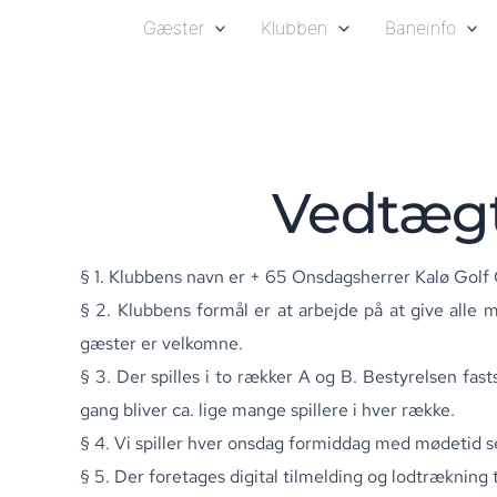
Gå
Gæster
Klubben
Baneinfo
til
indholdet
Vedtægt
§ 1. Klubbens navn er + 65 Onsdagsherrer Kalø Golf 
§ 2. Klubbens formål er at arbejde på at give alle
gæster er velkomne.
§ 3. Der spilles i to rækker A og B. Bestyrelsen fas
gang bliver ca. lige mange spillere i hver række.
§ 4. Vi spiller hver onsdag formiddag med mødetid se
§ 5. Der foretages digital tilmelding og lodtrækning t