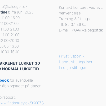
afe@kaloegolf.dk
Kontakt kontoret ved evt.
tider:
fra juni 2026
henvendelse.
11.00-16.00
Træning & fittings
11.00-21.00
Tlf. 86 37 36 05
11.00-21.00
E-mail: PGA@kaloegolf.dk
 11.00-21.00
12.00-20.00
08.00-16.00
10.00-16.00
Privatlivspolitik
Handelsbetingelser
KØKKENET LUKKET 30
Ledige stillinger
R NORMAL LUKKETID
ebook
for eventuelle
 åbningstider på dagen.
olrapport:
www.findsmiley.dk/966673