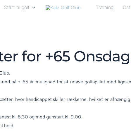
Start til golf
Træning
Caf
er for +65 Onsdag
Club.
 mænd på + 65 år mulighed for at udøve golfspillet med lige
tsætter, hvor handicappet skiller rækkerne, hvilket er afhængig
nest kl. 8.30 og med gunstart kl. 9.00.
il hold.