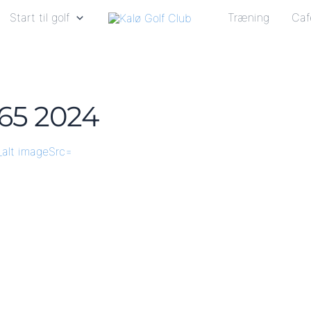
Start til golf
Træning
Caf
65 2024