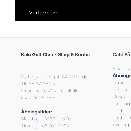
Vedtægter
Kalø Golf Club - Shop & Kontor
Café På
Email: c
Åbnings
Dyrhøjgaardsvej 4, 8410 Rønde
Mandag: 
Tlf. 86 37 36 05
Tirsdag: 
Email: kontor@kaloegolf.dk
Onsdag: 
CVR: 16087785
Torsdag:
Fredag: 
Åbningstider:
Lørdag: 
Mandag - 08.30 - 16.00
Søndag: 
Tirsdag - 08.30 - 17.00