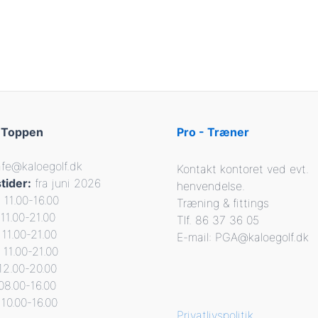
 Toppen
Pro - Træner
afe@kaloegolf.dk
Kontakt kontoret ved evt.
tider:
fra juni 2026
henvendelse.
11.00-16.00
Træning & fittings
11.00-21.00
Tlf. 86 37 36 05
11.00-21.00
E-mail: PGA@kaloegolf.dk
 11.00-21.00
12.00-20.00
08.00-16.00
10.00-16.00
Privatlivspolitik