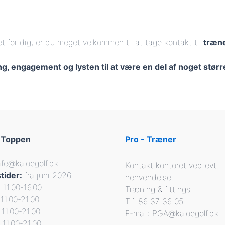
t for dig, er du meget velkommen til at tage kontakt til
træne
ing, engagement og lysten til at være en del af noget størr
 Toppen
Pro - Træner
afe@kaloegolf.dk
Kontakt kontoret ved evt.
tider:
fra juni 2026
henvendelse.
11.00-16.00
Træning & fittings
11.00-21.00
Tlf. 86 37 36 05
11.00-21.00
E-mail: PGA@kaloegolf.dk
 11.00-21.00