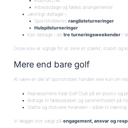
Klubmatcher
Arbejdsdage og fælles arrangementer
Jævnligt deltager i:
Sportsholdenes
ranglisteturneringer
Hulspilsturneringer
Kan deltage i de
tre turneringsweekender
i l
Disse krav er vigtige for at sikre et stærkt, stabilt og
Mere end bare golf
At være en del af sportsholdet handler ikke kun om res
Repræsentere Kalø Golf Club på en positiv og p
Bidrage til fællesskabet og sammenholdet på ho
Støtte og motivere hinanden – både til træning 
Vi lægger stor vægt på
engagement, ansvar og resp