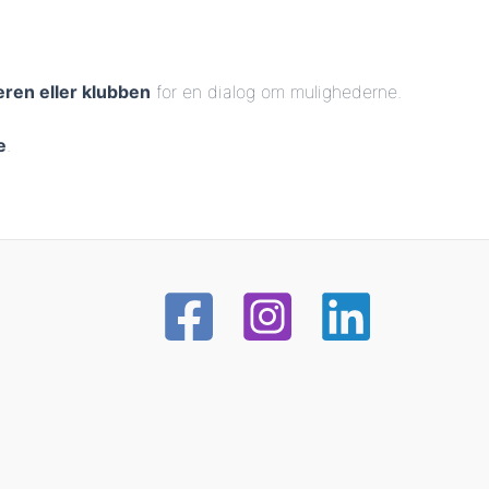
ren eller klubben
for en dialog om mulighederne.
e
.