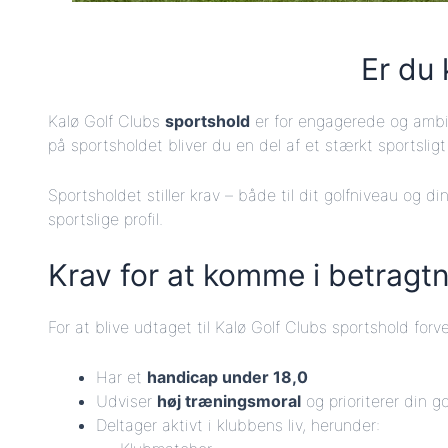
Er du 
Kalø Golf Clubs
sportshold
er for engagerede og ambiti
på sportsholdet bliver du en del af et stærkt sportsli
Sportsholdet stiller krav – både til dit golfniveau og d
sportslige profil.
Krav for at komme i betragtn
For at blive udtaget til Kalø Golf Clubs sportshold forve
Har et
handicap under 18,0
Udviser
høj træningsmoral
og prioriterer din go
Deltager aktivt i klubbens liv, herunder: