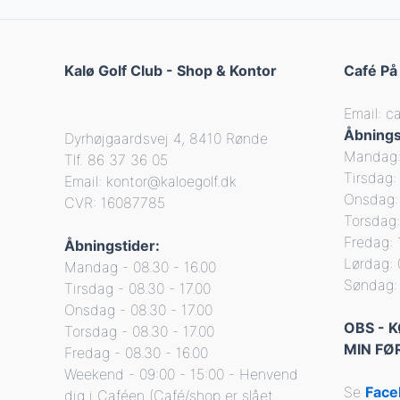
Kalø Golf Club - Shop & Kontor
Café På
Email: c
Åbnings
Dyrhøjgaardsvej 4, 8410 Rønde
Mandag: 
Tlf. 86 37 36 05
Tirsdag: 
Email: kontor@kaloegolf.dk
Onsdag: 
CVR: 16087785
Torsdag:
Fredag: 
Åbningstider:
Lørdag: 
Mandag - 08.30 - 16.00
Søndag: 
Tirsdag - 08.30 - 17.00
Onsdag - 08.30 - 17.00
OBS - 
Torsdag - 08.30 - 17.00
MIN FØ
Fredag - 08.30 - 16.00
Weekend - 09:00 - 15:00 - Henvend
Se
Fac
dig i Caféen (Café/shop er slået