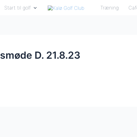
Start til golf
Træning
Caf
esmøde D. 21.8.23