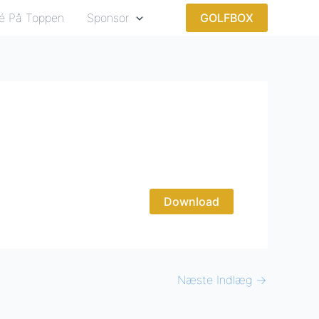
é På Toppen
Sponsor
GOLFBOX
Download
Næste Indlæg
→