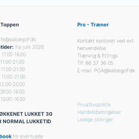
 Toppen
Pro - Træner
afe@kaloegolf.dk
Kontakt kontoret ved evt.
tider:
fra juni 2026
henvendelse.
11.00-16.00
Træning & fittings
11.00-21.00
Tlf. 86 37 36 05
11.00-21.00
E-mail: PGA@kaloegolf.dk
 11.00-21.00
12.00-20.00
08.00-16.00
10.00-16.00
Privatlivspolitik
Handelsbetingelser
KØKKENET LUKKET 30
Ledige stillinger
R NORMAL LUKKETID
ebook
for eventuelle